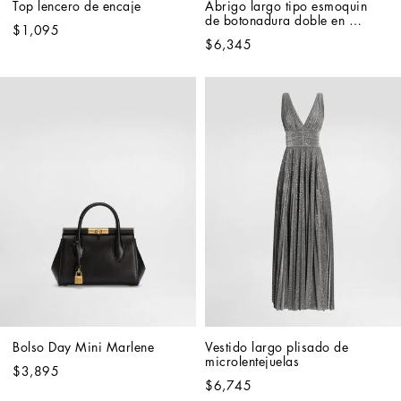
Top lencero de encaje
Abrigo largo tipo esmoquin 
de botonadura doble en 
$1,095
gabardina doble de lana
$6,345
Bolso Day Mini Marlene
Vestido largo plisado de 
microlentejuelas
$3,895
$6,745