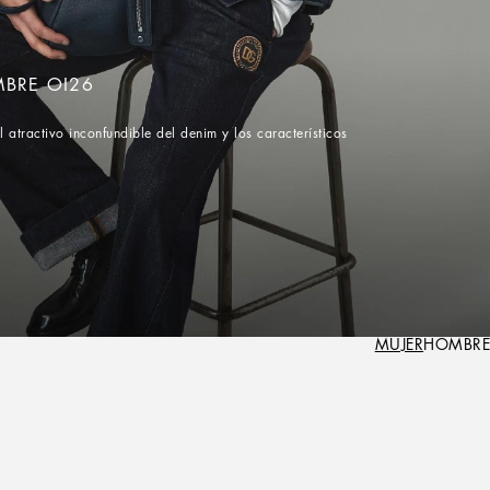
BRE OI26
 atractivo inconfundible del denim y los característicos
MUJER
HOMBRE