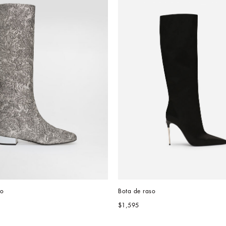
Bota de brocado 
Bota de raso
$1,595