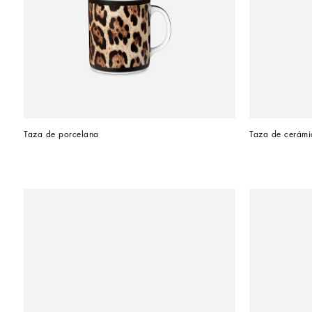
Taza de porcelana
Taza de cerámic