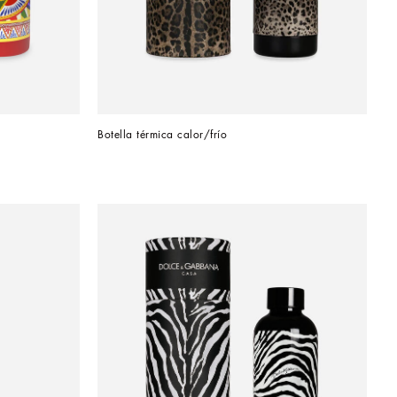
Botella térmica calor/frío