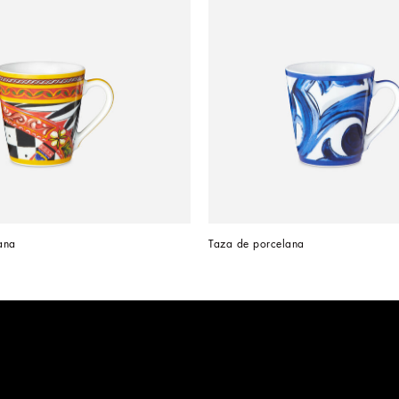
ana
Taza de porcelana