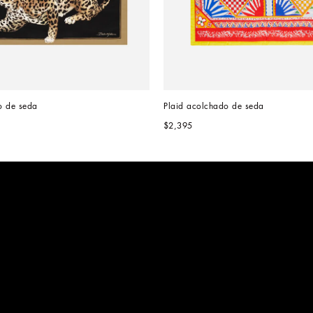
o de seda
Plaid acolchado de seda
$2,395