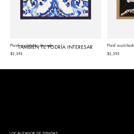
Plaid acolchado de seda
Plaid acolchad
TAMBIÉN TE PODRÍA INTERESAR
$2,395
$2,395
LOCALIZADOR DE TIENDAS