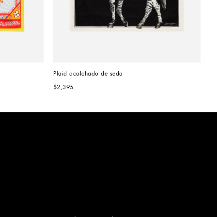
Plaid acolchado de seda
$2,395