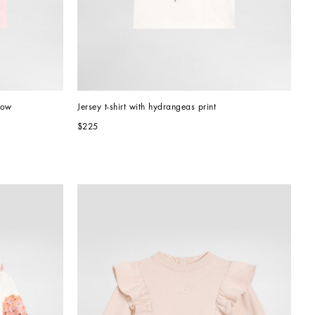
bow
Jersey t-shirt with hydrangeas print
$225