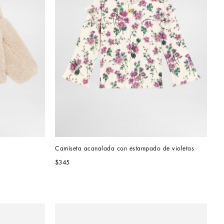
Camiseta acanalada con estampado de violetas
$345