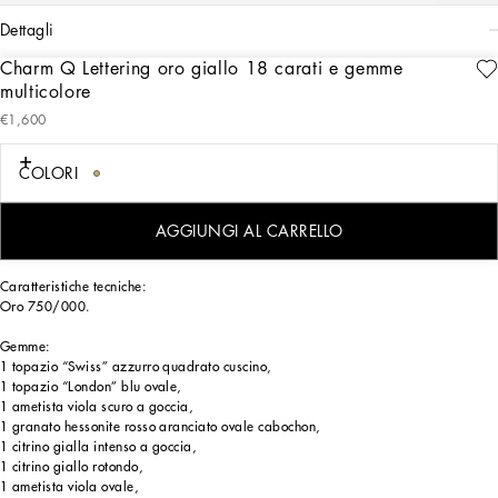
dettagli
Charm Q Lettering oro giallo 18 carati e gemme
Art. Nr.
WANR2GWMIXQZOO00
multicolore
Il charm è illuminato da splendide gemme naturali, quali topazi, granati,
€1,600
ametiste, citrini, peridoti, tormaline e berilli: le innumerevoli sfumature dei loro
colori, dominati dall’azzurro, dal verde, dal viola, dal rosso, dal rosa e dal
giallo, rievocano le atmosfere calde e assolate della Sicilia. Le diverse forme e gli
COLORI
svariati tagli dei cristalli sono enfatizzati anche dai castoni, che alternano
lavorazioni a filo ritorto e superfici lisce. La luce si riflette e si rifrange sulle
sfaccettature delle gemme e sull’oro in maniera sempre sorprendente, esaltando
AGGIUNGI AL CARRELLO
al massimo lo splendore dei charm.
Caratteristiche tecniche:
Oro 750/000.
Gemme:
1 topazio “Swiss” azzurro quadrato cuscino,
1 topazio “London” blu ovale,
1 ametista viola scuro a goccia,
1 granato hessonite rosso aranciato ovale cabochon,
1 citrino gialla intenso a goccia,
1 citrino giallo rotondo,
1 ametista viola ovale,