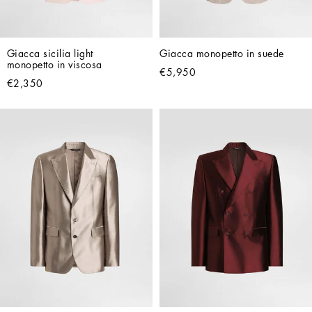
Giacca sicilia light 
Giacca monopetto in suede
monopetto in viscosa
€5,950
€2,350