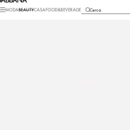
Beauty
Profumi per Lei
Dolce
MODA
BEAUTY
CASA
FOOD&BEVERAGE
Cerca