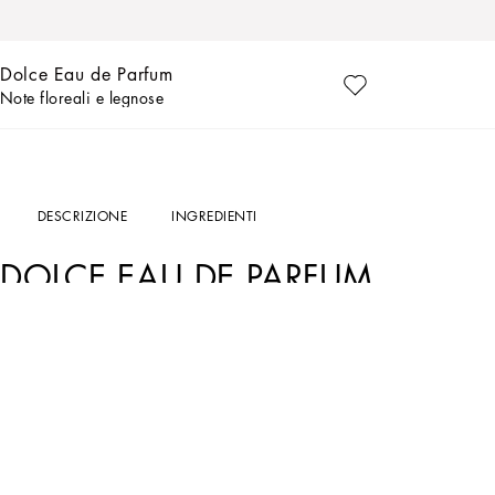
Dolce Eau de Parfum
Note floreali e legnose
DESCRIZIONE
INGREDIENTI
DOLCE EAU DE PARFUM
Dolce&Gabbana Dolce Eau de Parfum
è un profumo dal tocco personale, inconfondib
maestria che contraddistingue l’arte profumiera.
La
fragranza da donna Dolce&Gabbana Dolce Eau de Parfum
propone l’immagine 
fonda sul meraviglioso incontro tra bergamotto italiano, gelsomino Sambac india
IL DESIGN
L’elegante design di
Dolce&Gabbana Dolce Eau de Parfum
, arricchito da un sotti