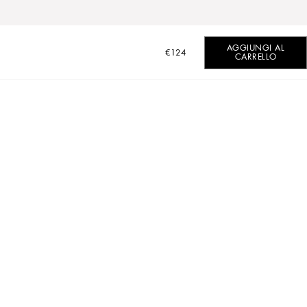
AGGIUNGI AL
€124
CARRELLO