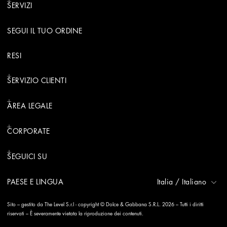
SERVIZI
SEGUI IL TUO ORDINE
RESI
SERVIZIO CLIENTI
AREA LEGALE
CORPORATE
SEGUICI SU
PAESE E LINGUA
Italia
/
Italiano
Sito – gestito da The Level S.r.l - copyright © Dolce & Gabbana S.R.L. 2026 – Tutti i diritti
riservati – È severamente vietata la riproduzione dei contenuti.