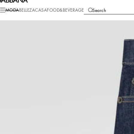
Moda
Niños
Niño (2-13 años)
Pantalones y Shorts
MODA
BELLEZA
CASA
FOOD&BEVERAGE
Search