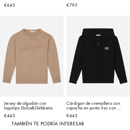
Dolce&Gabbana
€645
€795
Jersey de algodón con 
Cárdigan de cremallera con 
logotipo Dolce&Gabbana
capucha en punto liso con 
placa con logotipo
€445
€445
TAMBIÉN TE PODRÍA INTERESAR