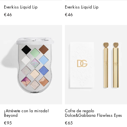
Everkiss Liquid Lip
Everkiss Liquid Lip
€46
€46
¡Atrévete con la mirada! 
Cofre de regalo 
Beyond
Dolce&Gabbana Flawless Eyes
€95
€65