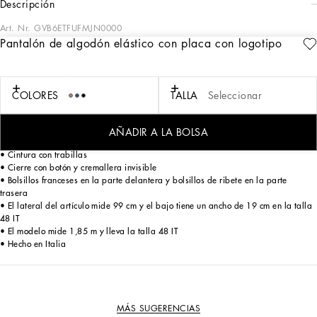
descripción
Art. Nr.
GVB6ETFUFMJN0000
Pantalón de algodón elástico con placa con logotipo
La colección «Essential» es la propuesta de vestuario de Dolce&Gabbana para el
hombre moderno. Una selección atemporal de prendas icónicas desarrollada en
todas las categorías de productos.
COLORES
TALLA
Seleccionar
Pantalón de traje confeccionado en sarga de algodón elástico con placa metálica
con logotipo Dolce&Gabbana:
AÑADIR A LA BOLSA
• Corte regular
• Cintura con trabillas
• Cierre con botón y cremallera invisible
• Bolsillos franceses en la parte delantera y bolsillos de ribete en la parte
trasera
• El lateral del artículo mide 99 cm y el bajo tiene un ancho de 19 cm en la talla
48 IT
• El modelo mide 1,85 m y lleva la talla 48 IT
• Hecho en Italia
MÁS SUGERENCIAS