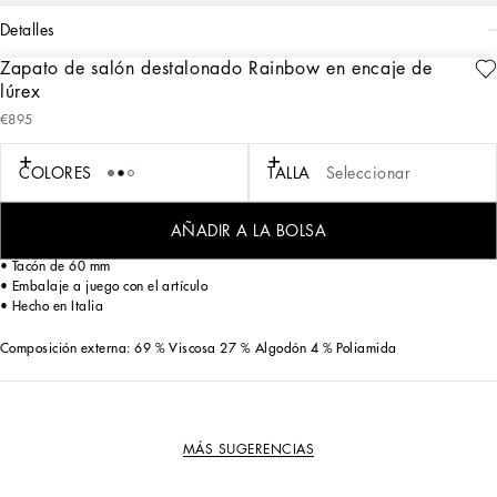
detalles
Zapato de salón destalonado Rainbow en encaje de
Art. Nr.
CG0711AQ07480240
lúrex
Con un diseño emblemático y atemporal, este zapato de salón destalonado de la
€895
colección Rainbow está realizado en encaje de lúrex. Femenino y elegante, se
adorna con el emblemático broche realizado con cristales de colores a juego con
la pala.
COLORES
TALLA
Seleccionar
Zapato de salón destalonado Rainbow en encaje de lúrex con broche:
• Rosa
AÑADIR A LA BOLSA
• Pala de malla revestida en encaje de lúrex
• Tacón de 60 mm
• Embalaje a juego con el artículo
• Hecho en Italia
Composición externa: 69 % Viscosa 27 % Algodón 4 % Poliamida
MÁS SUGERENCIAS