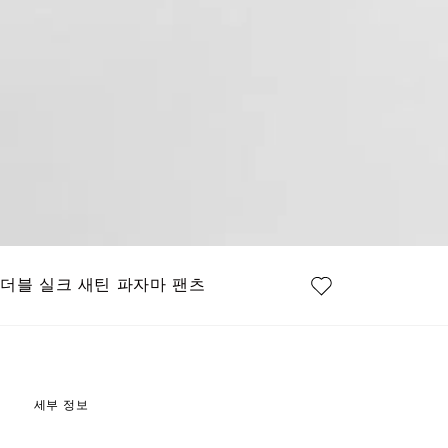
더블 실크 새틴 파자마 팬츠
세부 정보