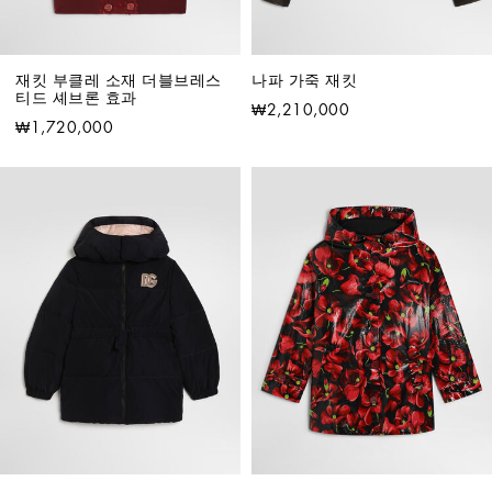
재킷 부클레 소재 더블브레스
나파 가죽 재킷
티드 셰브론 효과
₩2,210,000
₩1,720,000