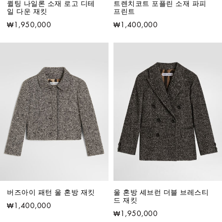
퀼팅 나일론 소재 로고 디테
트렌치코트 포플린 소재 파피 
일 다운 재킷
프린트
₩1,950,000
₩1,400,000
버즈아이 패턴 울 혼방 재킷
울 혼방 셰브런 더블 브레스티
드 재킷
₩1,400,000
₩1,950,000