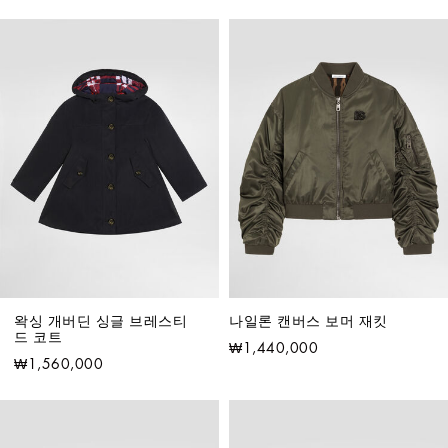
왁싱 개버딘 싱글 브레스티
나일론 캔버스 보머 재킷
드 코트
₩1,440,000
₩1,560,000