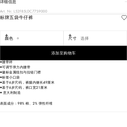
详细信息
Art. Nr.
L52F85LDC77S9000
标牌五袋牛仔裤
2024/25秋冬 Winter Flower 系列满载浪漫魅力，加以闪光亮片细节和金银线花
卉拼饰惊艳点睛。从环保皮草、雪尼尔、经典威尔士亲王格纹布等精致面料，到
柔粉色调的花卉印花，再到 Amarena、Glossy Pink 和 Nero Sicilia 等活力色彩，
系列玩转搭配和刺绣组合，为女童与女婴衣橱注入别样个性。
颜色
尺寸
选择
棉质丹宁五袋牛仔裤，点缀金属标牌：
•黑色
添加至购物车
•阔型设计
•腰带袢
•可调节弹力内腰带
•徽标金属纽扣与拉链门襟
•标签小口袋
•基于6岁尺码，裤腿内侧长49厘米
•基于6岁尺码，裤口宽21厘米
• 意大利制造
表面成分：98% 棉、2% 弹性纤维