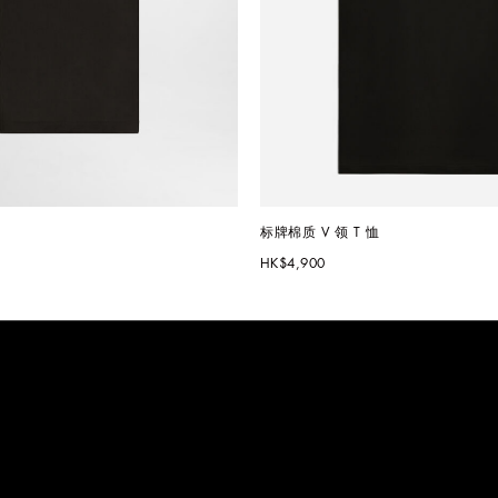
标牌棉质 V 领 T 恤
HK$4,900