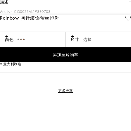
描述
Art. Nr.
CQ0023AL19880703
Rainbow 胸针装饰蕾丝拖鞋
Rainbow 系列 Bianca 经典 Taormina 蕾丝拖鞋，风格优雅别致，缎布饰边别具匠
心。经典水晶胸针装饰与鞋面形成色彩呼应，描绘满载柔美魅力的女性形象：
颜色
尺寸
选择
• 蕾丝覆层网布鞋面
• 标签山羊皮中底
• 徽标鞍皮鞋底
添加至购物车
• 主题包装
• 意大利制造
更多推荐