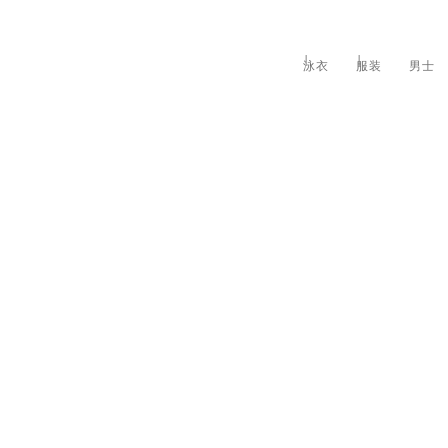
泳衣
服装
男士