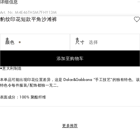
详细信息
Art. Nr.
M4E46THSM7FHY13M
豹纹印花短款平角沙滩裤
沙滩系列以本季经典印花匠心呈现。
豹纹印花短款平角沙滩裤：
• 动物纹印花
颜色
尺寸
选择
•弹力腰身，搭配无镍金属饰件
•侧面口袋
•织物内衬柔软舒适
添加至购物车
•搭配同织物收纳袋
•意大利制造
本单品可能出现印花位置差异，这是 Dolce&Gabbana “手工技艺”的独有特色。该
特色令每件服装/配饰都独一无二。
表面成分：100% 聚酯纤维
更多推荐