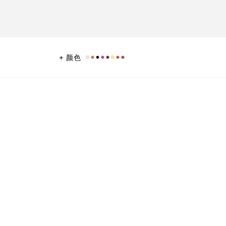
颜色
巧款式，可轻松放入小号手袋之中。