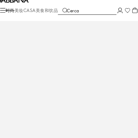
时尚
女士
配饰
钱包与小型皮具
时尚
美妆
CASA
美食和饮品
Cerca