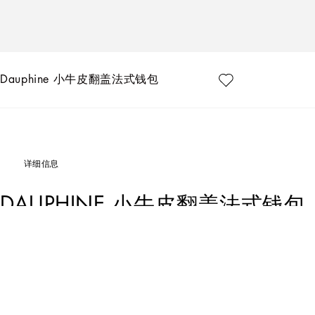
Dauphine 小牛皮翻盖法式钱包
详细信息
DAUPHINE 小牛皮翻盖法式钱包
Art. Nr.
BI0770A10018M417
纤薄 Dauphine 小牛皮法式翻盖钱包，实用配饰，点缀个性化双电镀标牌。小
标牌装饰 Dauphine 小牛皮翻盖法式钱包：
•棕色