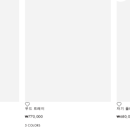
우드 트레이
자기 플
₩770,000
₩680,
5 COLORS