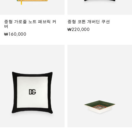
중형 가로줄 노트 패브릭 커
중형 코튼 개버딘 쿠션
버
₩220,000
₩160,000