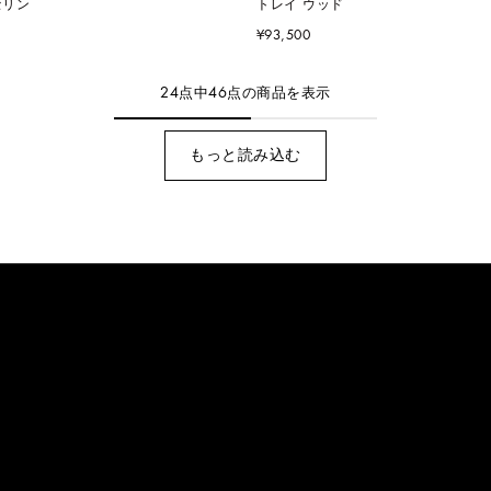
セリン
トレイ ウッド
¥93,500
24
点中
46
点の商品を表示
もっと読み込む