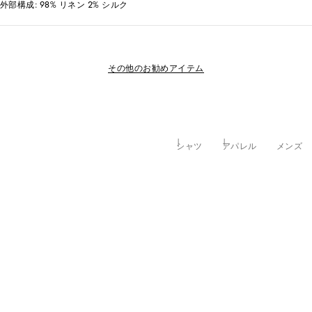
外部構成: 98% リネン 2% シルク
その他のお勧めアイテム
シャツ
アパレル
メンズ