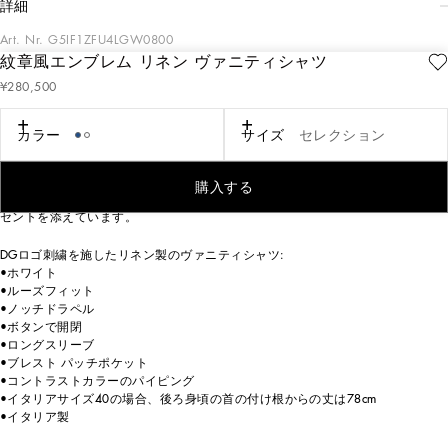
詳細
Art. Nr.
G5IF1ZFU4LGW0800
紋章風エンブレム リネン ヴァニティシャツ
2025 春夏 メンズ プレ コレクション「Italian Holiday（イタリアン ホリデ
¥280,500
ー）」は、ゆったりとしたフィット感とモダンな感性を融合し、1950年代のス
タイルを再解釈しています。上質な素材で仕立てたクラシックなホワイトシャ
ツやテーラードスーツは、レトロなグラフィックを未来的にアレンジした遊び
カラー
サイズ
セレクション
心あふれるTシャツやカジュアルなデニムとのコントラストによりフレッシュな
印象が生まれます。チェスボード、キャット、エレガントなライター、地中海
ブルーのリボンといった大胆なプリントと、ネクタイからインスピレーション
購入する
を得たジャカード織りのロゴが、イタリアのホリデー スタイルに現代的なアク
セントを添えています。
DGロゴ刺繍を施したリネン製のヴァニティシャツ:
•ホワイト
•ルーズフィット
•ノッチドラペル
•ボタンで開閉
•ロングスリーブ
•ブレスト パッチポケット
•コントラストカラーのパイピング
•イタリアサイズ40の場合、後ろ身頃の首の付け根からの丈は78cm
•イタリア製