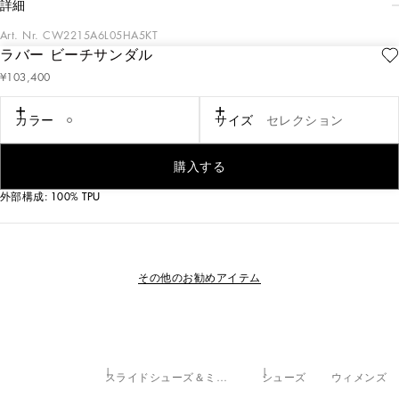
詳細
Art. Nr.
CW2215A6L05HA5KT
ラバー ビーチサンダル
さまざまなルックに合わせやすいフェミニンなラバー製のビーチサンダル。立
¥103,400
体的でボリューム感のあるDGロゴを高周波テクノロジーで施しました。
ラバー製のビーチサンダル （DGロゴ付き）:
カラー
サイズ
セレクション
•マルチカラー
•ロゴエンボス入りラバー製アウトソール
•イタリア製
購入する
外部構成: 100% TPU
その他のお勧めアイテム
スライドシューズ＆ミュール
シューズ
ウィメンズ