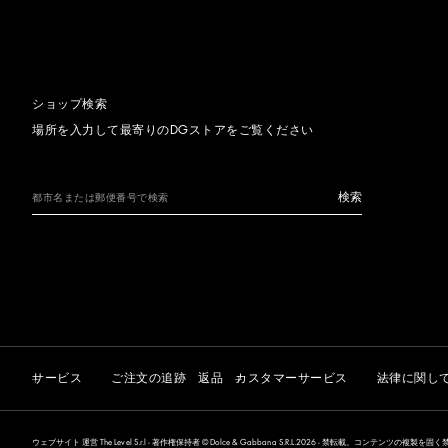
ショップ検索
場所を入力して最寄りのDGストアをご覧ください
検索
サービス
ご注文の追跡
返品
カスタマーサービス
法律に関し
ウェブサイト 運営 The Level S.r.l - 著作権保持者 © Dolce & Gabbana S.R.L.2026 - 禁転載。コンテンツの複製を