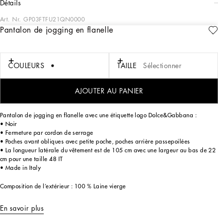
détails
Art. Nr.
GP03FTFU21QN0000
Pantalon de jogging en flanelle
Dans le thème « Couture », l’iconique tradition de la couture italienne est
présentée sous un nouveau jour, se déclinant autour de lignes, de silhouettes, de
détails, de boutonnages sous patte, de revers géométriques et de vestes aux
proportions complètement revisitées. Le récit est un voyage de découverte d’une
COULEURS
TAILLE
Sélectionner
nouvelle couture, parfaite au niveau des coupes et soignée jusque dans les
moindres détails, dont le désir est de raconter et d’incarner le style de ceux qui la
portent, à travers de petites mais remarquables notes de style qui rehausseront
AJOUTER AU PANIER
chaque pièce.
Pantalon de jogging en flanelle avec une étiquette logo Dolce&Gabbana :
• Noir
• Fermeture par cordon de serrage
• Poches avant obliques avec petite poche, poches arrière passepoilées
• La longueur latérale du vêtement est de 105 cm avec une largeur au bas de 22
cm pour une taille 48 IT
• Made in Italy
Composition de l’extérieur : 100 % Laine vierge
En savoir plus