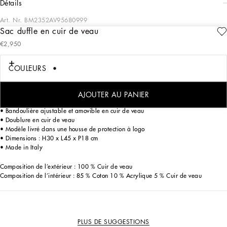
détails
Art. Nr.
BM2352AV95680999
Sac duffle en cuir de veau
Les codes iconiques de la Maison se parent du logo. Ce grand sac de la ligne
€2,950
Roma est confectionné en cuir de veau souple, rehaussé d’une plaquette
métallique griffée du logo Dolce&Gabbana.
COULEURS
Sac duffle en cuir de veau :
• Noir
• Fermeture zippée sur le dessus avec double curseur à logo
AJOUTER AU PANIER
• Double anse en cuir de veau
• Bandoulière ajustable et amovible en cuir de veau
• Doublure en cuir de veau
• Modèle livré dans une housse de protection à logo
• Dimensions : H30 x L45 x P18 cm
• Made in Italy
Composition de l’extérieur : 100 % Cuir de veau
Composition de l’intérieur : 85 % Coton 10 % Acrylique 5 % Cuir de veau
PLUS DE SUGGESTIONS