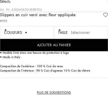
détails
Art. Nr.
A50645A3G488B956
Slippers en cuir verni avec fleur appliquée
Élégantes et sophistiquées, ces nouvelles slippers de la ligne DG Evening sont
€995
réalisées en cuir verni avec des profils en gros-grain et surmontées d’une fleur en
organza.
COULEURS
TAILLE
Sélectionner
Slippers en cuir verni avec fleur en organza :
• Noir
• Première en cuir de veau avec étiquette à logo
AJOUTER AU PANIER
• Semelle en cuir à logo
• Modèle livré dans une housse de protection à logo
• Made in Italy
Composition de l’extérieur : 100 % Cuir de veau
Composition de l’intérieur : 90 % Cuir d’agneau 10 % Cuir de chèvre
PLUS DE SUGGESTIONS