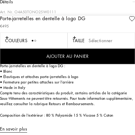
détails
Art. Nr.
O4A50TONO25W0111
Porte-jarretelles en dentelle à logo DG
Dans la collection « FEMME PE 2024 », l’imaginaire de la Sicile d’antan dialogue
€495
avec le masculin, avec des coupes sensuelles, de la dentelle, de délicates
superpositions et la couleur chair, donnant vie à des robes qui se dénouent entre
des lignes épurées, l’élégance des années soixante-dix, des contrastes de noir et
COULEURS
TAILLE
Sélectionner
blanc et des textures luxueuses. Les stylistes relisent leurs classiques et leur
iconique noir Sicile, décrivant une FEMME toujours sicilienne mais empreinte de
sensualité, consciente, séduisante et sûre d’elle.
AJOUTER AU PANIER
Porte-jarretelles en dentelle à logo DG :
• Blanc
• Élastiques et attaches porte-jarretelles à logo
• Fermeture par petites attaches sur l’arrière
• Made in Italy
Compte tenu des caractéristiques du produit, certains articles de la catégorie
Sous-Vêtements ne peuvent être retournés. Pour toute information supplémentaire,
veuillez consulter la rubrique Retours et Remboursements.
Composition de l’extérieur : 80 % Polyamide 15 % Viscose 5 % Coton
En savoir plus