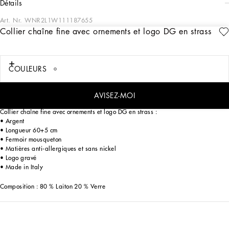
détails
Art. Nr.
WNR2L1W111187655
Collier chaîne fine avec ornements et logo DG en strass
La Collection Everyday pour Femme de Dolce&Gabbana revisite le style quotidien
actuel en sublimant des tissus iconiques au moyen de détails particuliers, tels que
des fleurs brodées, des cristaux et des boutons bijoux. L’élégance rencontre
l’imprimé animalier gris, rehaussé de notes vertes et violettes, tandis que les
COULEURS
bijoux, hyper géométriques, les transparences et les lignes volumineuses
apportent une touche caractéristique. Le tweed masculin, revisité dans un esprit
graphique, donne vie à des tenues caractérisées par une sensualité raffinée.
AVISEZ-MOI
Collier chaîne fine avec ornements et logo DG en strass :
• Argent
• Longueur 60+5 cm
• Fermoir mousqueton
• Matières anti-allergiques et sans nickel
• Logo gravé
• Made in Italy
Composition : 80 % Laiton 20 % Verre