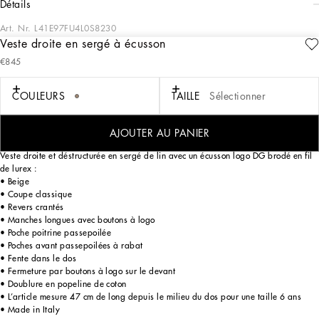
détails
Art. Nr.
L41E97FU4L0S8230
Veste droite en sergé à écusson
Conçue pour les amoureux de l’aventure et de la mer, la Collection Riviera Garçon
€845
allie raffinement et dynamisme. Les rayures de couleur Bleu Méditerranée
ressortent sur le lin, la toile et le coton, donnant vie à des looks à la fois
décontractés et raffinés, à l’instar d’un vrai petit marin. Les ensembles à rayures
COULEURS
TAILLE
Sélectionner
tennis symbolisent l’élégance, tandis que les pièces en denim sont idéales pour
les moments moins formels. Les t-shirts à logo, les bermudas et les sandales
méduses rehaussent les looks d’été.
AJOUTER AU PANIER
Veste droite et déstructurée en sergé de lin avec un écusson logo DG brodé en fil
de lurex :
• Beige
• Coupe classique
• Revers crantés
• Manches longues avec boutons à logo
• Poche poitrine passepoilée
• Poches avant passepoilées à rabat
• Fente dans le dos
• Fermeture par boutons à logo sur le devant
• Doublure en popeline de coton
• L’article mesure 47 cm de long depuis le milieu du dos pour une taille 6 ans
• Made in Italy