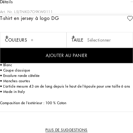
détails
Art. Nr.
L5JTNKG7O9KW0111
T-shirt en jersey à logo DG
La collection capsule Ramadan Kids concentre en elle tout le raffinement des
collections homme et femme. Des détails brillants exaltent les lignes épurées des
tenues conçues pour les filles, tandis que les imprimés et les coupes décontractés
donnent vie à des looks raffinés pour les garçons. Des accessoires, comme les
COULEURS
TAILLE
Sélectionner
bandeaux et les serre-têtes, complètent la capsule, assurant une cohérence
stylistique parfaite.
AJOUTER AU PANIER
T-shirt en jersey de coton avec logo DG en strass thermocollants :
• Blanc
• Coupe classique
• Encolure ronde côtelée
• Manches courtes
• L’article mesure 43 cm de long depuis le haut de l’épaule pour une taille 6 ans
• Made in Italy
Composition de l’extérieur : 100 % Coton
PLUS DE SUGGESTIONS