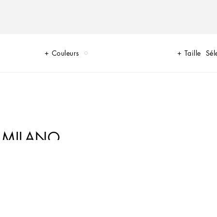
Couleurs
Taille
Sél
 MILANO
enrichit d’inspirations années 70 et prend place dans les tenues du
d’énergie et des détails griffés du logo, donnant vie à des looks actuels et
 cuir nappa souple .