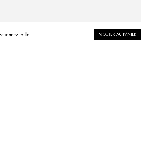
ectionnez taille
AJOUTER AU PANIER