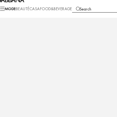
Mode
Enfant
Bébé Garçon (0-30 Mois)
Chaussures Bébé (16-20)
MODE
BEAUTÉ
CASA
FOOD&BEVERAGE
Search