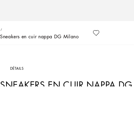
Sneakers en cuir nappa DG Milano
DÉTAILS
SNEAKERS EN CUIR NAPPA DG
Art. Nr.
DK0130AD7778I050
Avec DG Sport, Dolce&Gabbana raconte l’évolution d’un style, celui sportif, qui s’
quotidien. Ces pièces à l’esprit technique et sportif arborent des couleurs pleines 
uniques. Parfaites pour les nouveau-nés, ces iconiques sneakers sont réalisées en