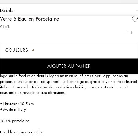
détails
Verre à Eau en Porcelaine
Art. Nr.
TCB031TCA44UL018
€165
Caractérisé par un motif qui s’inspire d’un imprimé foulard issu des archives sur
1
le thème Léopard, fondement de l’ADN de Dolce&Gabbana, ce verre à eau en
porcelaine exprime un caractère fort et un charme intemporel.
COULEURS
Conçu pour ceux qui souhaitent exprimer leur personnalité à travers une mise en
AJOUTER AU PANIER
place sensationnelle et s’offrir un petit luxe au quotidien, ce verre s’agrémente du
logo sur le fond et de détails légèrement en relief, créés par l’application au
pinceau d’un sur-émail transparent : un hommage au grand savoir-faire artisanal
italien. Grâce à la technique de production choisie, ce verre est extrêmement
résistant aux rayures et aux abrasions.
• Hauteur : 10,5 cm
• Made in Italy
100 % porcelaine
Lavable au lave-vaisselle