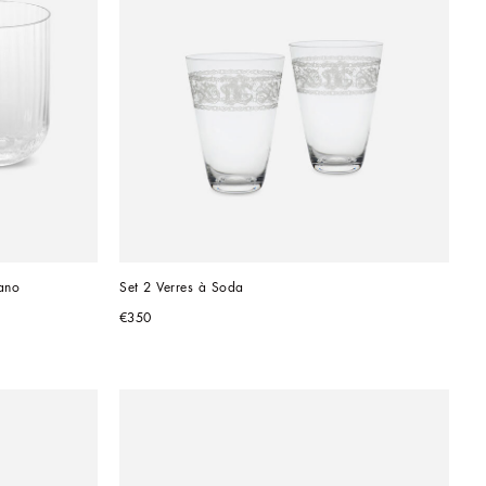
ano
Set 2 Verres à Soda
€350