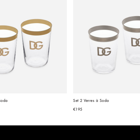
 Soda
Set 2 Verres à Soda
€195