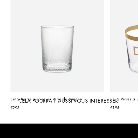
Set 2 Verres à Soda en Verre de Murano
Set 2 Verres à
CELA POURRAIT AUSSI VOUS INTÉRESSER
€295
€195