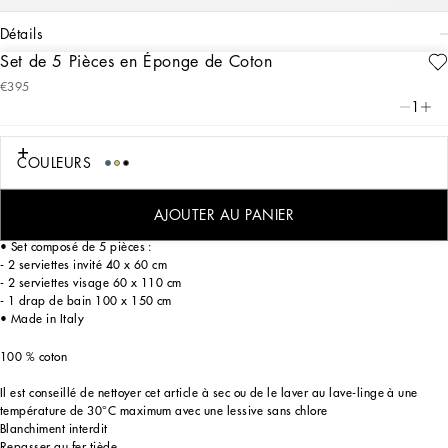
détails
Set de 5 Pièces en Éponge de Coton
Art. Nr.
TCFS01TCAGBU0052
€395
Puissance expressive et lignes inimitables : synthèse parfaite de l’histoire et de
1
l’identité de la marque, le logo DG est le protagoniste de ce prestigieux set de 5
pièces en soyeux jacquard, décorées avec raffinement.
COULEURS
Sur ces élégantes pièces en éponge de coton, la succession de parties en tissu
jersey et tissu velours crée un délicat motif damas, placé et floral, qui accueille le
logo.
AJOUTER AU PANIER
• Set composé de 5 pièces :
- 2 serviettes invité 40 x 60 cm
- 2 serviettes visage 60 x 110 cm
- 1 drap de bain 100 x 150 cm
• Made in Italy
100 % coton
Il est conseillé de nettoyer cet article à sec ou de le laver au lave-linge à une
température de 30°C maximum avec une lessive sans chlore
Blanchiment interdit
Repasser au fer tiède