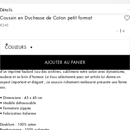
détails
Coussin en Duchesse de Coton petit format
Art. Nr.
TCE001TCAA8UZ007
€345
Le motif Zèbre de ce coussin en duchesse de coton résume de façon symbolique la
1
dualité qui demeure au cœur de l’ADN de Dolce&Gabbana, dans une empreinte
de style qui se dénoue entre passé et futur, artisanat et technologie, tradition et
innovation.
COULEURS
AJOUTER AU PANIER
Le motif figuratif qui se décline sur cet accessoire déco, nouvelle interprétation
d’un imprimé foulard issu des archives, sublimera votre salon avec dynamisme,
audace et un brin d’humour. Le tissu sélectionné pour cet article lui donne un
aspect important et élégant ; ce coussin richement rembourré présente une forme
sac.
• Dimensions : 45 x 45 cm
• Modèle déhoussable
• Fermeture zippée
• Fabrication italienne
Doublure : 100% coton
Rembourrage : 100% polyester