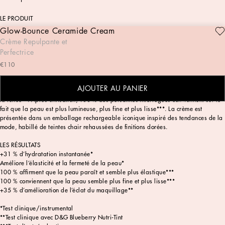
LE PRODUIT
Glow-Bounce Ceramide Cream
La Glow-Bounce Ceramide Cream Plumping & Refining Moisturizer est une crème
Crème Repulpante et
précieuse au toucher sensoriel unique, formulée pour assurer confort et éclat tout
Perfectrice
au long de la journée. Testée cliniquement pour améliorer l’élasticité et la fermeté
de la peau et pour apporter une hydratation immédiate de +31 %*, cette crème
€110
donne une apparence fraîche et saine. Son effet repulpant et tonifiant laisse la
peau naturellement revitalisée, tandis que sa formule est étudiée pour fonctionner
AJOUTER AU PANIER
parfaitement sous le maquillage, dont elle augmente l’éclat de +35 % et améliore
la tenue**. Après utilisation, 100 % des personnes interrogées conviennent sur le
fait que la peau est plus lumineuse, plus fine et plus lisse***. La crème est
présentée dans un emballage rechargeable iconique inspiré des tendances de la
mode, habillé de teintes chair rehaussées de finitions dorées.
LES RÉSULTATS
+31 % d’hydratation instantanée*
Améliore l’élasticité et la fermeté de la peau*
100 % affirment que la peau paraît et semble plus élastique***
100 % conviennent que la peau semble plus fine et plus lisse***
+35 % d’amélioration de l’éclat du maquillage**
*Test clinique/instrumental
**Test clinique avec D&G Blueberry Nutri-Tint