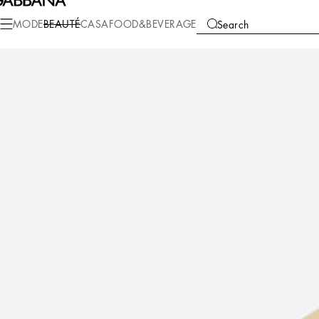
Beaute
Maquillage
Maquillage Visage
Crème Teintée Hydratante
MODE
BEAUTÉ
CASA
FOOD&BEVERAGE
Search