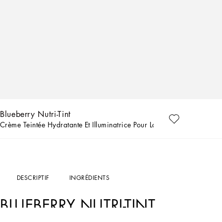
Blueberry Nutri-Tint
Crème Teintée Hydratante Et Illuminatrice Pour La Peau SPF 20 PA++
DESCRIPTIF
INGRÉDIENTS
BLUEBERRY NUTRI-TINT