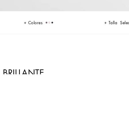
Colores
Talla
Sele
 BRILLANTE
ión del ADN de la marca.