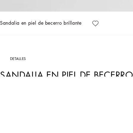
Sandalia en piel de becerro brillante
DETALLES
SANDALIA EN PIEL DE BECERRO
Art. Nr.
CR1717A103780405
Los códigos icónicos se reinterpretan en clave moderna para crear una nueva vis
Sandalia Keira en piel de becerro brillante:
• Rosa
• Tacón de 105 mm
• Correa ajustable de piel de becerro con logotipo en la hebilla
• Plantilla en piel de cabritilla con etiqueta con logotipo