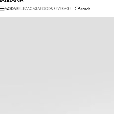
Moda
Mujer
Calzado
Sandalias y Cuñas
MODA
BELLEZA
CASA
FOOD&BEVERAGE
Search