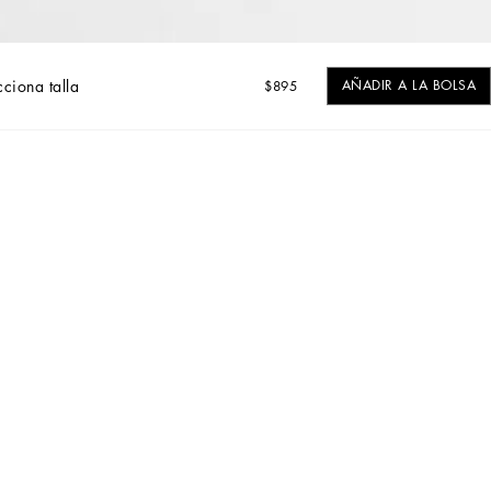
cciona talla
AÑADIR A LA BOLSA
$895