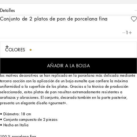
detalles
Conjunto de 2 platos de pan de porcelana fina
Art. Nr.
TC0S02TCA02UC055
Este conjunto compuesto por 2 platos de pan de porcelana fina recuerda al
1
Carretto siciliano: un elemento del folklore de un lugar que, con sus tradiciones,
sus oficios artesanos, sus paisajes y sus colores únicos, se encuentra desde
siempre en el corazón de la estética de Dolce&Gabbana.
COLORES
AÑADIR A LA BOLSA
Pintados a mano por maestros artesanos italianos exclusivamente para la marca,
los motivos decorativos se han replicado en la porcelana más delicada mediante
tercera cocción con la aplicación de un bajo esmalte que confiere la máxima
uniformidad a la superficie de los platos. Gracias a la técnica de producción
seleccionada, estos platos de pan resultan extremadamente resistentes a
arañazos y abrasiones. El conjunto, decorado también en la parte posterior,
presenta un elegante diseño «gourmet».
• Diámetro: 18 cm
• Conjunto compuesto de 2 piezas
• Hecho en Italia
100 % porcelana fina