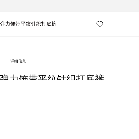
弹力饰带平纹针织打底裤
详细信息
弹力饰带平纹针织打底裤
Art. Nr.
L2JPD3G7L5SF3721
婴儿系列聚焦经典隽永的 Logomania 概念，使其再次成为品牌最具代表性的
从自我身份出发，重新编写代码，希望新生儿们能够永远独特快乐，自由地在迎
弹力饰带棉质平纹针织打底裤：
•粉色
•常规版型