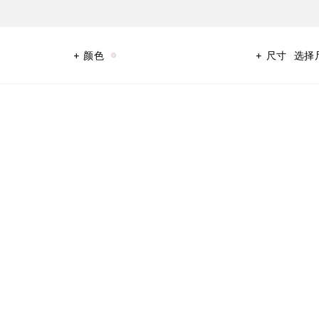
颜色
尺寸
选择
象征，以婴儿粉、天蓝色与纯白色徽标混合的趣味俏皮版本重新诠释。 设计师
接他们的新世界中表达自己。