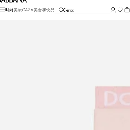
时尚
儿童
女嬰 (0至30月龄)
长裤与半身裙
时尚
美妆
CASA
美食和饮品
Cerca