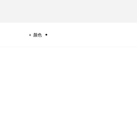
颜色
DNA 中心二元论，在过去与未来、手工与科技、传统与创新间自如穿梭。