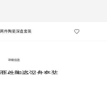
两件陶瓷深盘套装
详细信息
两件陶瓷深盘套装
Art. Nr.
TC0S05TCA70UZ003
2 个典范陶瓷深盘套装，Dolce&Gabbana DNA 标志性豹纹图案尽显鲜明个性