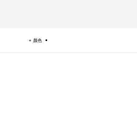
颜色
，释放隽永魅力。