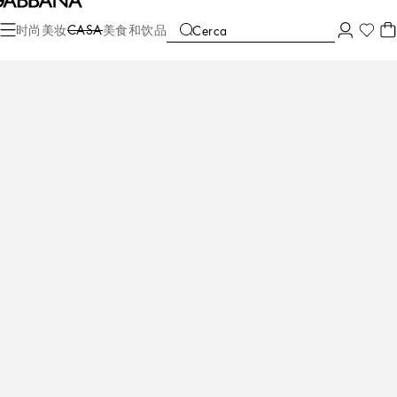
Casa
餐桌
盘子
深底餐盘
时尚
美妆
CASA
美食和饮品
Cerca