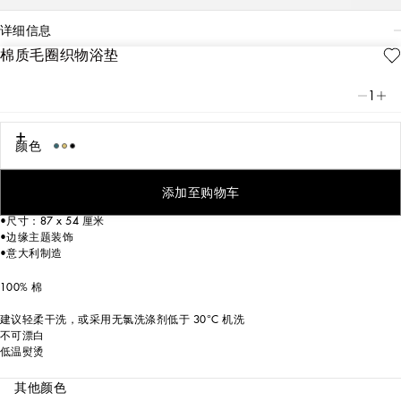
详细信息
棉质毛圈织物浴垫
Art. Nr.
TCF006TCAGBU0019
非凡表现力，鲜明线条：雅致厚实提花织物浴垫，点缀精细装饰细节，品牌历史
1
与身份代名词——DG 徽标稳占 C 位。
颜色
装饰物件，缎纹织物部分和剪毛部分交替出现，在毯面形成包括徽标在内的精致
织锦缎、定位和花卉图案。
添加至购物车
•尺寸：87 x 54 厘米
•边缘主题装饰
•意大利制造
100% 棉
建议轻柔干洗，或采用无氯洗涤剂低于 30°C 机洗
不可漂白
低温熨烫
其他颜色