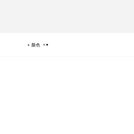
颜色
A 中心二元论，在过去与未来、手工与科技、传统与创新间自如穿梭。