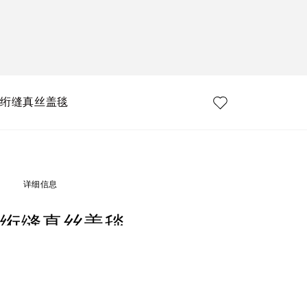
绗缝真丝盖毯
详细信息
绗缝真丝盖毯
Art. Nr.
TCE014TCAG8UZ007
轻质真丝斜纹绗缝盖毯，斑马纹图案以象征手法解读 Dolce&Gabbana DN