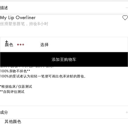
描述
My Lip Overliner
产品特色
丝滑塑形唇笔，持妆8小时
My Lip Overliner，打造完美唇形的最佳搭档。这款自动旋转唇笔仅轻轻一笔，便
可画出色泽浓郁的精致唇型，持妆长达8小时*。有14种颜色可选，100%亲吻不掉
色配方，防汗防水**。双头设计含精致唇刷，随心打完美妆容。My Lip Overliner
采用精致的黑金双色设计，灵感源自 Dolce&Gabbana 时尚密码，为你的日常妆
颜色
选择
容增添典雅的松弛感。
功效
添加至购物车
持妆8小时*
全天不脱妆：不掉色、防汗、防水*
100%亲吻不掉色**
100%的受试者认为轻轻一笔便可画出色泽浓郁的唇妆。
*根据临床/仪器测试
**自我评估测试
成分
其他颜色